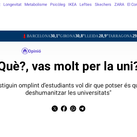
z
Longevitat
Metabolisme
Psicòleg
IKEA
Lefties
Skechers
ZARA
El Co
30,1°
30,8°
28,9°
29,5°
BARCELONA
GIRONA
LLEIDA
TARRAGONA
TORTOS
Opinió
Què?, vas molt per la uni
stiguin omplint d’estudiants vol dir que potser és 
deshumanitzar les universitats"