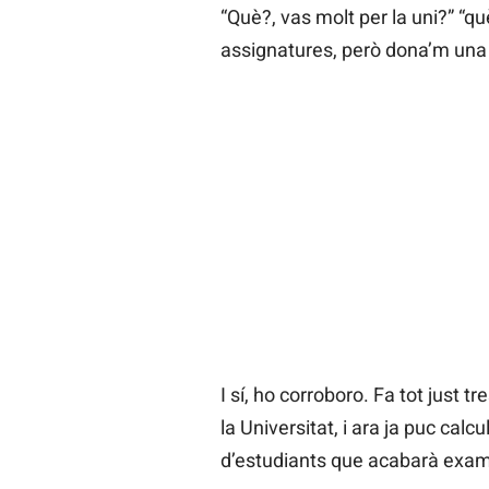
“Què?, vas molt per la uni?” “q
assignatures, però dona’m una
I sí, ho corroboro. Fa tot just
la Universitat, i ara ja puc calc
d’estudiants que acabarà examin