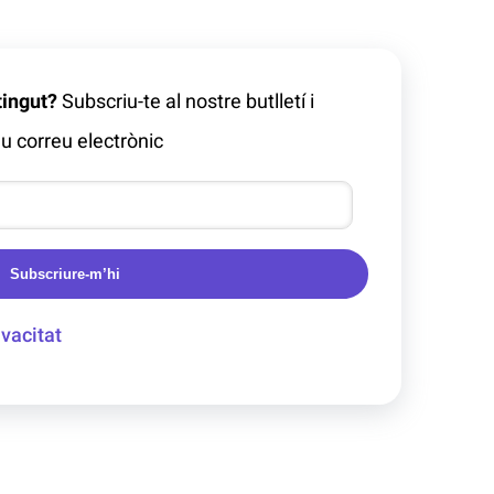
tingut?
Subscriu-te al nostre butlletí i
u correu electrònic
Subscriure-m’hi
ivacitat