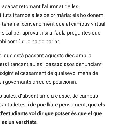
ha acabat retornant l’alumnat de les
stituts i també a les de primària: els ho donem
re, tenen el convenciment que al campus virtual
ls cal per aprovar, i si a l’aula preguntes que
robi comú que ha de parlar.
 el que està passant aquests dies amb la
rers i tancant aules i passadissos denunciant
i exigint el cessament de qualsevol mena de
s i governants arreu es posicionin.
s aules, d’absentisme a classe, de campus
 pautadetes, i de poc lliure pensament,
que els
d’estudiants vol dir que potser és que el que
es universitats
.