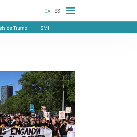
CA
ES
els de Trump
SMI
·