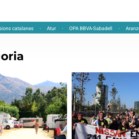
sions catalanes
Atur
OPA BBVA-Sabadell
Aranz
·
·
·
oria