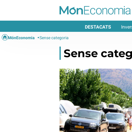
DESTACATS
Inver
MónEconomia
Sense categoria
Sense categ