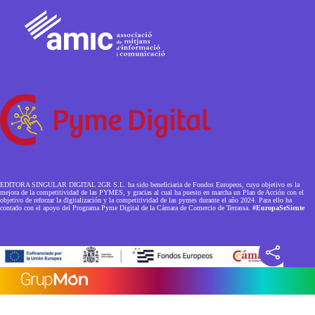
EDITORA SINGULAR DIGITAL 2GR S.L. ha sido beneficiaria de Fondos Europeos, cuyo objetivo es la
mejora de la competitividad de las PYMES, y gracias al cual ha puesto en marcha un Plan de Acción con el
objetivo de reforzar la digitalización y la competitividad de las pymes durante el año 2024. Para ello ha
contado con el apoyo del Programa Pyme Digital de la Cámara de Comercio de Terrassa.
#EuropaSeSiente