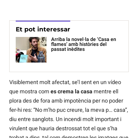
Et pot interessar
Arriba la novel·la de ‘Casa en
flames’ amb històries del
passat inèdites
Visiblement molt afectat, se’l sent en un vídeo
que mostra com
es crema la casa
mentre ell
plora des de fora amb impotència per no poder
fer-hi res: “No m’ho puc creure, la meva p… casa”,
diu entre sanglots. Un incendi molt important i
virulent que hauria destrossat tot el que s’ha
trobat a dins, tal com demostren les imatges que