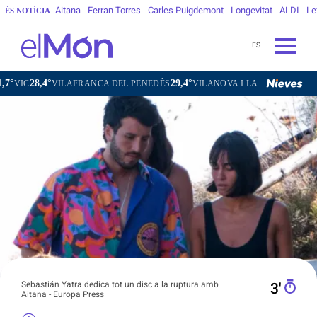
Aitana
Ferran Torres
Carles Puigdemont
Longevitat
ALDI
Le
ÉS NOTÍCIA
ES
29,4°
30,9°
AFRANCA DEL PENEDÈS
VILANOVA I LA GELTRÚ
LA SEU D'URGEL
Sebastián Yatra dedica tot un disc a la ruptura amb
3′
Aitana - Europa Press