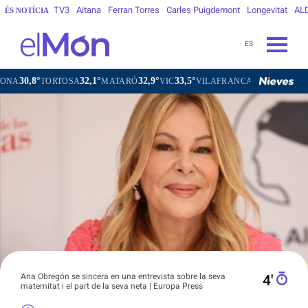
TV3
Aitana
Ferran Torres
Carles Puigdemont
Longevitat
AL
ÉS NOTÍCIA
ES
32,1°
32,9°
33,5°
32,2°
RTOSA
MATARÓ
VIC
VILAFRANCA DEL PENEDÈS
VILAN
Ana Obregón se sincera en una entrevista sobre la seva
4′
maternitat i el part de la seva neta | Europa Press