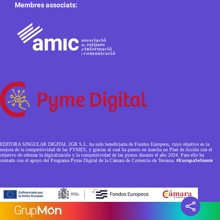
Membres associats:
EDITORA SINGULAR DIGITAL 2GR S.L. ha sido beneficiaria de Fondos Europeos, cuyo objetivo es la
mejora de la competitividad de las PYMES, y gracias al cual ha puesto en marcha un Plan de Acción con el
objetivo de reforzar la digitalización y la competitividad de las pymes durante el año 2024. Para ello ha
contado con el apoyo del Programa Pyme Digital de la Cámara de Comercio de Terrassa.
#EuropaSeSiente