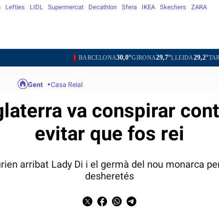
g
Lefties
LIDL
Supermercat
Decathlon
Sfera
IKEA
Skechers
ZARA
30,0°
29,7°
29,2°
29,6°
BARCELONA
GIRONA
LLEIDA
TARRAGONA
Gent
Casa Reial
laterra va conspirar cont
evitar que fos rei
rien arribat Lady Di i el germà del nou monarca per 
desheretés