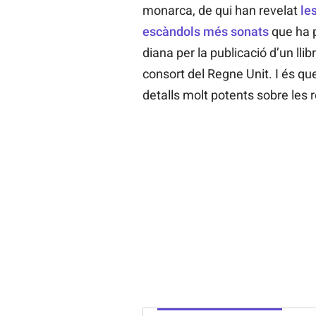
monarca, de qui han revelat
le
escàndols més sonats
que ha p
diana per la publicació d’un lli
consort del Regne Unit. I és que
detalls molt potents sobre les re