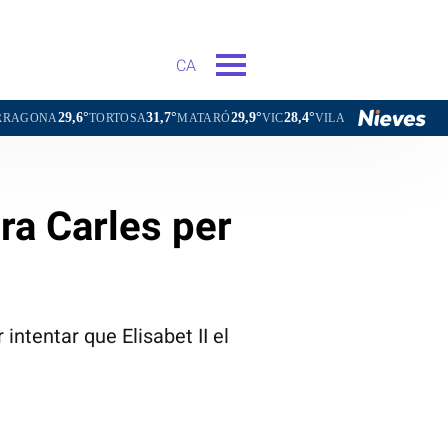
CA
31,7°
29,9°
28,4°
29,8°
TORTOSA
MATARÓ
VIC
VILAFRANCA DEL PENEDÈS
VIL
ra Carles per
intentar que Elisabet II el