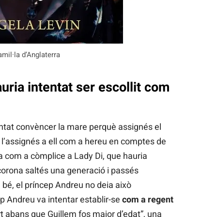
amil·la d’Anglaterra
uria intentat ser escollit com
ntat convèncer la mare perquè assignés el
 l’assignés a ell com a hereu en comptes de
ia com a còmplice a Lady Di, que hauria
corona saltés una generació i passés
a bé, el príncep Andreu no deia això
p Andreu va intentar establir-se
com a regent
t abans que Guillem fos major d’edat”, una