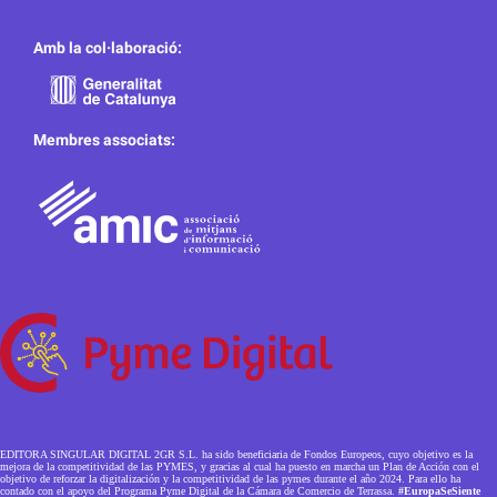
Amb la col·laboració:
Membres associats:
EDITORA SINGULAR DIGITAL 2GR S.L. ha sido beneficiaria de Fondos Europeos, cuyo objetivo es la
mejora de la competitividad de las PYMES, y gracias al cual ha puesto en marcha un Plan de Acción con el
objetivo de reforzar la digitalización y la competitividad de las pymes durante el año 2024. Para ello ha
contado con el apoyo del Programa Pyme Digital de la Cámara de Comercio de Terrassa.
#EuropaSeSiente