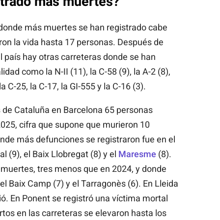
strado más muertes?
s donde más muertes se han registrado cabe
ron la vida hasta 17 personas. Después de
del país hay otras carreteras donde se han
idad como la N-II (11), la C-58 (9), la A-2 (8),
la C-25, la C-17, la GI-555 y la C-16 (3).
 de Cataluña en Barcelona 65 personas
2025, cifra que supone que murieron 10
de más defunciones se registraron fue en el
al (9), el Baix Llobregat (8) y el
Maresme
(8).
 muertes, tres menos que en 2024, y donde
el Baix Camp (7) y el Tarragonès (6). En Lleida
vió. En Ponent se registró una víctima mortal
tos en las carreteras se elevaron hasta los