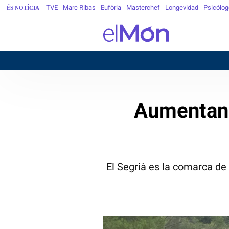
TVE
Marc Ribas
Eufòria
Masterchef
Longevidad
Psicólog
ÉS NOTÍCIA
B
Aumentan 
El Segrià es la comarca d