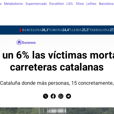
o
Metabolismo
Supermercado
Decathlon
LIDL
Sfera
Lefties
Barcelona
26,1°
24,4°
25,5°
27,2°
26,8
ARCELONA
GIRONA
LLEIDA
TARRAGONA
TORTOSA
Sucesos
un 6% las víctimas morta
carreteras catalanas
e Cataluña donde más personas, 15 concretamente, 