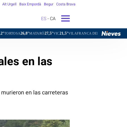
Alt Urgell
Baix Empordà
Begur
Costa Brava
ES
CA
°
27,5°
21,5°
24,1°
MATARÓ
VIC
VILAFRANCA DEL PENEDÈS
VILANOVA I LA G
les en las
murieron en las carreteras