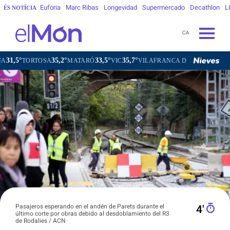
Eufòria
Marc Ribas
Longevidad
Supermercado
Decathlon
L
ÉS NOTÍCIA
CA
35,2°
33,5°
35,7°
33,6°
ORTOSA
MATARÓ
VIC
VILAFRANCA DEL PENEDÈS
VILAN
Pasajeros esperando en el andén de Parets durante el
4′
último corte por obras debido al desdoblamiento del R3
de Rodalies / ACN