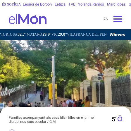
Leonor de Borbón
Letizia
TVE
Yolanda Ramos
Marc Ribas
G
ÉS NOTÍCIA
CA
32,7°
29,9°
29,8°
28,9°
A
MATARÓ
VIC
VILAFRANCA DEL PENEDÈS
VILANOVA I 
Famílies acompanyant als seus fills i filles en el primer
5′
dia del nou curs escolar / G.M.