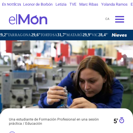
Leonor de Borbón
Letizia
TVE
Marc Ribas
Yolanda Ramos
E
ÉS NOTÍCIA
CA
29,6°
31,7°
29,9°
28,4°
RAGONA
TORTOSA
MATARÓ
VIC
VILAFRANCA DEL PEN
Una estudiante de Formación Profesional en una sesión
5′
práctica / Educación