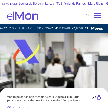
Leonor de Borbón
Letizia
TVE
Yolanda Ramos
Marc Ribas
G
ÉS NOTÍCIA
CA
28,1°
27,4°
27,0°
23,2°
TARRAGONA
TORTOSA
MATARÓ
VIC
VILAFRANCA DEL 
Varias personas son atendidas en la Agencia Tributaria
4′
para presentar la declaración de la renta / Europa Press