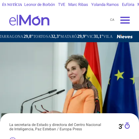
Leonor de Borbón
TVE
Marc Ribas
Yolanda Ramos
Eufòria
ÉS NOTÍCIA
CA
29,8°
32,3°
29,9°
31,1°
GONA
TORTOSA
MATARÓ
VIC
VILAFRANCA DEL PENEDÈ
La secretaria de Estado y directora del Centro Nacional
3′
de Inteligencia, Paz Esteban / Europa Press