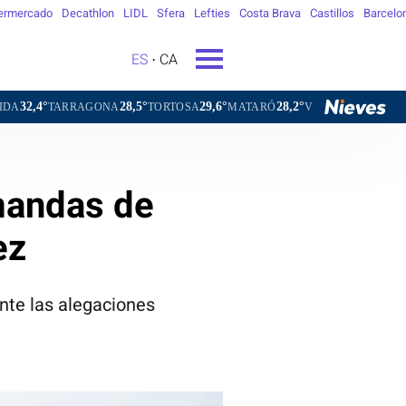
ermercado
Decathlon
LIDL
Sfera
Lefties
Costa Brava
Castillos
Barcelo
ES
CA
28,5°
29,6°
28,2°
28,2°
AGONA
TORTOSA
MATARÓ
VIC
VILAFRANCA DEL PENE
mandas de
ez
ente las alegaciones