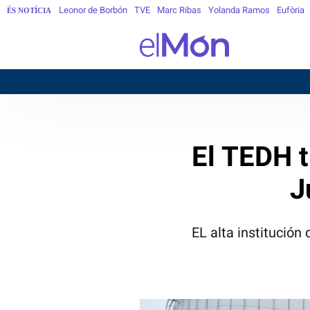
Leonor de Borbón
TVE
Marc Ribas
Yolanda Ramos
Eufòria
ÉS NOTÍCIA
El TEDH 
J
EL alta institución