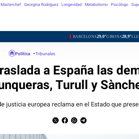
Masterchef
Georgina Rodríguez
Longevidad
Metabolismo
Psicólogo
Sup
29,0°
28,9°
32,4°
BARCELONA
GIRONA
LLEIDA
TARR
Política
Tribunales
traslada a España las de
unqueras, Turull y Sànch
 de justicia europea reclama en el Estado que pres