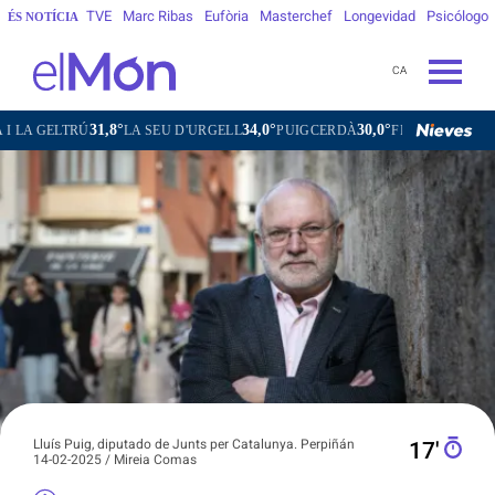
TVE
Marc Ribas
Eufòria
Masterchef
Longevidad
Psicólogo
ÉS NOTÍCIA
CA
34,0°
30,0°
33,7°
31,9°
LA SEU D'URGELL
PUIGCERDÀ
FIGUERES
GANDESA
L'H
Lluís Puig, diputado de Junts per Catalunya. Perpiñán
17′
14-02-2025 / Mireia Comas