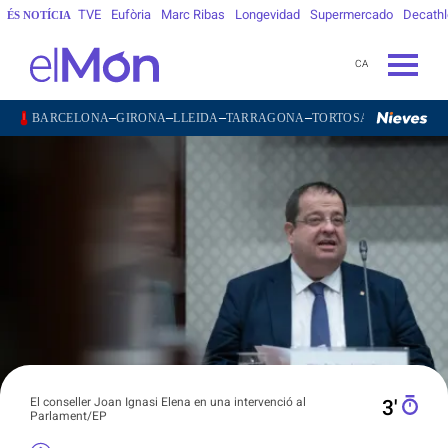
TVE
Eufòria
Marc Ribas
Longevidad
Supermercado
Decath
ÉS NOTÍCIA
CA
–
–
–
–
–
–
BARCELONA
GIRONA
LLEIDA
TARRAGONA
TORTOSA
MATARÓ
V
El conseller Joan Ignasi Elena en una intervenció al
3′
Parlament/EP