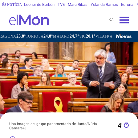
Leonor de Borbón
TVE
Marc Ribas
Yolanda Ramos
Eufòria
ÉS NOTÍCIA
CA
25,8°
24,8°
24,7°
20,1°
21,4
TORTOSA
MATARÓ
VIC
VILAFRANCA DEL PENEDÈS
Una imagen del grupo parlamentario de Junts/Núria
4′
Cámara/J