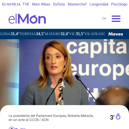
TVE
Marc Ribas
Eufòria
Masterchef
Longevidad
Psicólogo
ÉS NOTÍCIA
CA
34,5°
32,4°
35,5°
31,9°
TORTOSA
MATARÓ
VIC
VILAFRANCA DEL PENEDÈS
VILA
La presidenta del Parlament Europeu, Roberta Metsola,
3′
en un acte al CCCB / ACN