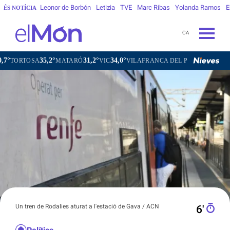
Leonor de Borbón
Letizia
TVE
Marc Ribas
Yolanda Ramos
E
ÉS NOTÍCIA
CA
35,2°
31,2°
34,0°
31,6°
TOSA
MATARÓ
VIC
VILAFRANCA DEL PENEDÈS
VILANOV
Un tren de Rodalies aturat a l'estació de Gava / ACN
6′