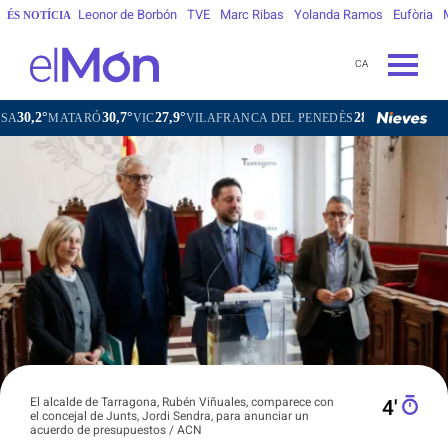
Leonor de Borbón
TVE
Marc Ribas
Yolanda Ramos
Eufòria
ÉS NOTÍCIA
CA
30,7°
27,9°
28,8°
MATARÓ
VIC
VILAFRANCA DEL PENEDÈS
VILANOVA I LA GE
El alcalde de Tarragona, Rubén Viñuales, comparece con
4′
el concejal de Junts, Jordi Sendra, para anunciar un
acuerdo de presupuestos / ACN