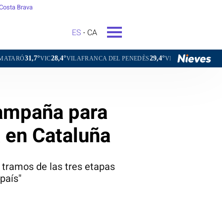
Costa Brava
ES
CA
28,4°
29,4°
30,9°
C
VILAFRANCA DEL PENEDÈS
VILANOVA I LA GELTRÚ
LA SE
campaña para
a en Cataluña
 tramos de las tres etapas
país"