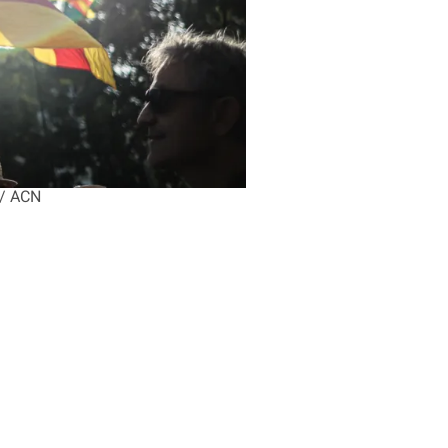
 / ACN