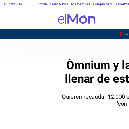
TVE
Eufòria
Marc Ribas
Masterchef
Longevidad
Superme
ÉS NOTÍCIA
30,4°
BARCELONA
G
Òmnium y la
llenar de es
Quieren recaudar 12.000 e
"con