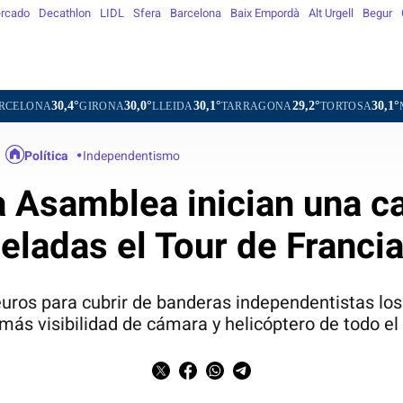
rcado
Decathlon
LIDL
Sfera
Barcelona
Baix Empordà
Alt Urgell
Begur
30,0°
30,1°
29,2°
30,1°
31,7°
IRONA
LLEIDA
TARRAGONA
TORTOSA
MATARÓ
VI
Política
Independentismo
 Asamblea inician una 
teladas el Tour de Franci
uros para cubrir de banderas independentistas los
 más visibilidad de cámara y helicóptero de todo el 