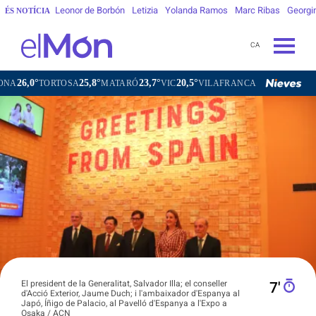
Leonor de Borbón
Letizia
Yolanda Ramos
Marc Ribas
Georgi
ÉS NOTÍCIA
CA
25,8°
23,7°
20,5°
21,9°
RTOSA
MATARÓ
VIC
VILAFRANCA DEL PENEDÈS
VILAN
El president de la Generalitat, Salvador Illa; el conseller
7′
d'Acció Exterior, Jaume Duch; i l'ambaixador d'Espanya al
Japó, Íñigo de Palacio, al Pavelló d'Espanya a l'Expo a
Osaka / ACN