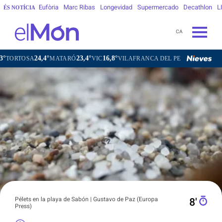
Eufòria
Marc Ribas
Longevidad
Supermercado
Decathlon
L
ÉS NOTÍCIA
CA
24,4°
23,4°
16,8°
20,9°
MATARÓ
VIC
VILAFRANCA DEL PENEDÈS
VILANOVA I 
Pélets en la playa de Sabón | Gustavo de Paz (Europa
8′
Press)