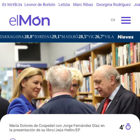
Leonor de Borbón
Letizia
Marc Ribas
Georgina Rodríguez
Joa
ÉS NOTÍCIA
CA
28,8°
29,1°
28,5°
26,7°
ONA
TORTOSA
MATARÓ
VIC
VILAFRANCA DEL PENEDÈ
María Dolores de Cospedal con Jorge Fernández Díaz en
4′
la presentación de su libro/Jeús Hellin/EP