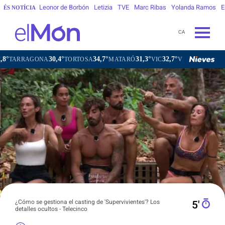
Leonor de Borbón
Letizia
TVE
Marc Ribas
Yolanda Ramos
E
ÉS NOTÍCIA
CA
30,4°
34,7°
31,3°
32,7°
GONA
TORTOSA
MATARÓ
VIC
VILAFRANCA DEL PENEDÈ
¿Cómo se gestiona el casting de 'Supervivientes'? Los
5′
detalles ocultos - Telecinco