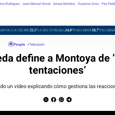
ina Rodríguez
Joan Manuel Serrat
Amaia Montero
Susanna Griso
Paz Padil
25,5°
24,0°
18,7°
29,3°
LTRÚ
LA SEU D'URGELL
PUIGCERDÀ
FIGUERES
GANDES
People
Televisión
da define a Montoya de ‘L
tentaciones’
do un vídeo explicando cómo gestiona las reaccio