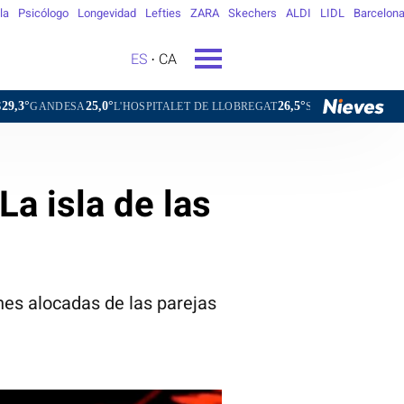
la
Psicólogo
Longevidad
Lefties
ZARA
Skechers
ALDI
LIDL
Barcelon
ES
CA
25,0°
26,5°
27,6
A
L'HOSPITALET DE LLOBREGAT
SANT CARLES DE LA RÀPITA
a isla de las
nes alocadas de las parejas