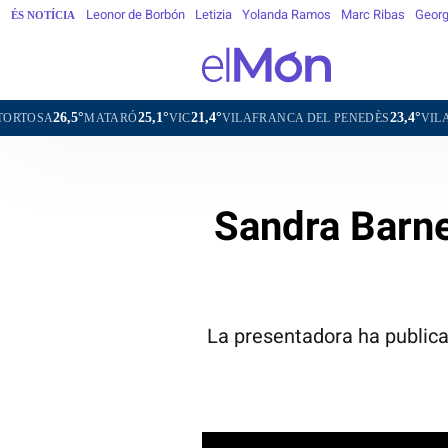
Leonor de Borbón
Letizia
Yolanda Ramos
Marc Ribas
Georg
ÉS NOTÍCIA
25,1°
21,4°
23,4°
MATARÓ
VIC
VILAFRANCA DEL PENEDÈS
VILANOVA I LA GE
Sandra Barne
La presentadora ha publica