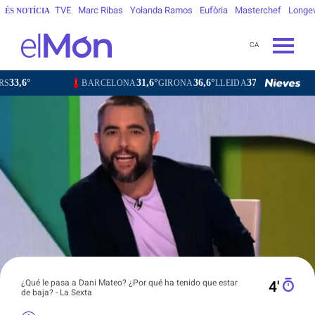
TVE
Marc Ribas
Yolanda Ramos
Eufòria
Masterchef
Longe
ÉS NOTÍCIA
CA
31,6°
36,6°
37,4°
31,4°
BARCELONA
GIRONA
LLEIDA
TARRAGONA
TORT
¿Qué le pasa a Dani Mateo? ¿Por qué ha tenido que estar
4′
de baja? - La Sexta