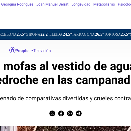
Georgina Rodríguez
Joan Manuel Serrat
Longevidad
Metabolismo
Psicólo
22,2°
24,5°
26,5°
25,5°
24,0°
IRONA
LLEIDA
TARRAGONA
TORTOSA
MATARÓ
VI
People
Televisión
 mofas al vestido de agua
edroche en las campanad
lenado de comparativas divertidas y crueles contra 