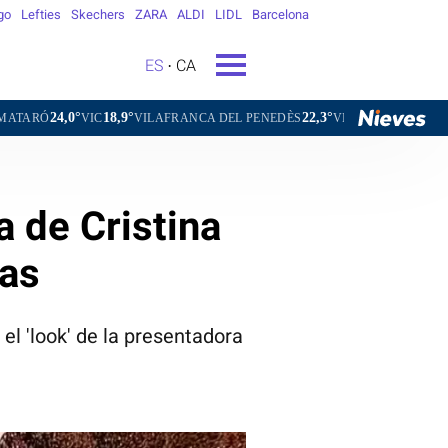
go
Lefties
Skechers
ZARA
ALDI
LIDL
Barcelona
ES
CA
18,9°
22,3°
24,8°
C
VILAFRANCA DEL PENEDÈS
VILANOVA I LA GELTRÚ
LA SE
 de Cristina
as
el 'look' de la presentadora