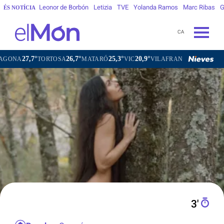
Leonor de Borbón
Letizia
TVE
Yolanda Ramos
Marc Ribas
G
ÉS NOTÍCIA
CA
27,7°
26,7°
25,3°
20,9°
24,
TORTOSA
MATARÓ
VIC
VILAFRANCA DEL PENEDÈS
3′