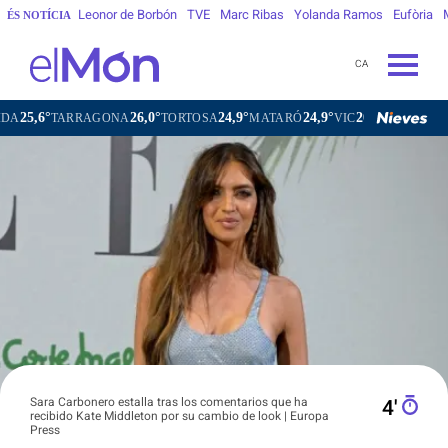
Leonor de Borbón
TVE
Marc Ribas
Yolanda Ramos
Eufòria
ÉS NOTÍCIA
CA
26,0°
24,9°
24,9°
20,2°
ARRAGONA
TORTOSA
MATARÓ
VIC
VILAFRANCA DEL 
Sara Carbonero estalla tras los comentarios que ha
4′
recibido Kate Middleton por su cambio de look | Europa
Press