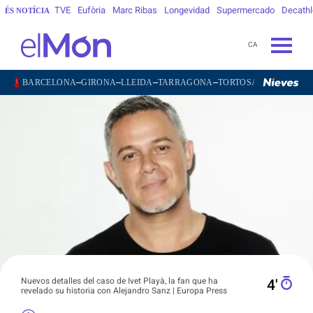
TVE
Eufòria
Marc Ribas
Longevidad
Supermercado
Decath
ÉS NOTÍCIA
CA
–
–
–
–
–
–
BARCELONA
GIRONA
LLEIDA
TARRAGONA
TORTOSA
MATARÓ
V
Nuevos detalles del caso de Ivet Playà, la fan que ha
4′
revelado su historia con Alejandro Sanz | Europa Press