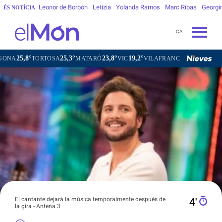
Leonor de Borbón
Letizia
Yolanda Ramos
Marc Ribas
Georgi
ÉS NOTÍCIA
CA
°
25,3°
23,8°
19,2°
21,4°
TORTOSA
MATARÓ
VIC
VILAFRANCA DEL PENEDÈS
VI
El cantante dejará la música temporalmente después de
4′
la gira - Antena 3