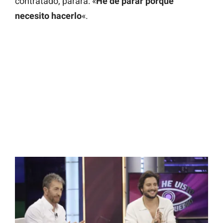
contratado, parará: «
He de parar porque
necesito hacerlo
«.