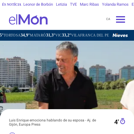
Leonor de Borbón
Letizia
TVE
Marc Ribas
Yolanda Ramos
E
ÉS NOTÍCIA
CA
34,9°
31,3°
33,2°
31,7°
A
MATARÓ
VIC
VILAFRANCA DEL PENEDÈS
VILANOVA I 
Luis Enrique emociona hablando de su esposa - Aj. de
4′
Gijón, Europa Press