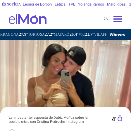
Leonor de Borbón
Letizia
TVE
Yolanda Ramos
Marc Ribas
G
ÉS NOTÍCIA
CA
27,9°
27,2°
26,4°
21,7°
24
NA
TORTOSA
MATARÓ
VIC
VILAFRANCA DEL PENEDÈS
La impactante respuesta de Dabiz Muñoz sobre la
4′
posible crisis con Cristina Pedroche | Instagram