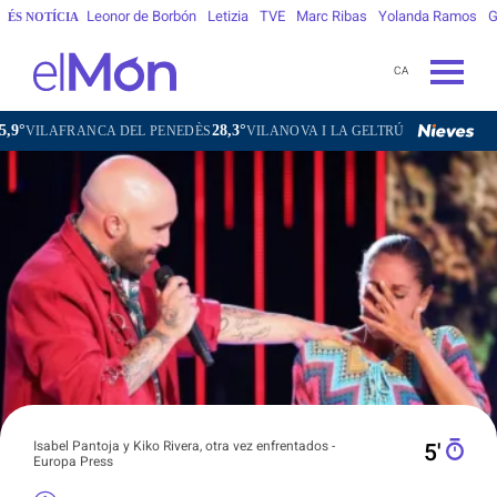
Leonor de Borbón
Letizia
TVE
Marc Ribas
Yolanda Ramos
G
ÉS NOTÍCIA
CA
28,3°
29,3°
23,0°
 DEL PENEDÈS
VILANOVA I LA GELTRÚ
LA SEU D'URGELL
P
Isabel Pantoja y Kiko Rivera, otra vez enfrentados -
5′
Europa Press