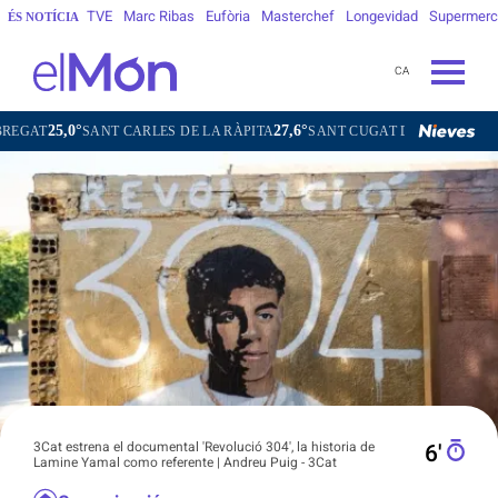
TVE
Marc Ribas
Eufòria
Masterchef
Longevidad
Supermer
ÉS NOTÍCIA
CA
27,6°
22,5°
SANT CARLES DE LA RÀPITA
SANT CUGAT DEL VALLÈS
TERRASS
3Cat estrena el documental 'Revolució 304', la historia de
6′
Lamine Yamal como referente | Andreu Puig - 3Cat