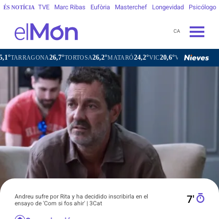
TVE
Marc Ribas
Eufòria
Masterchef
Longevidad
Psicólogo
ÉS NOTÍCIA
CA
26,7°
26,2°
24,2°
20,6°
ONA
TORTOSA
MATARÓ
VIC
VILAFRANCA DEL PENEDÈS
Andreu sufre por Rita y ha decidido inscribirla en el
7′
ensayo de 'Com si fos ahir' | 3Cat