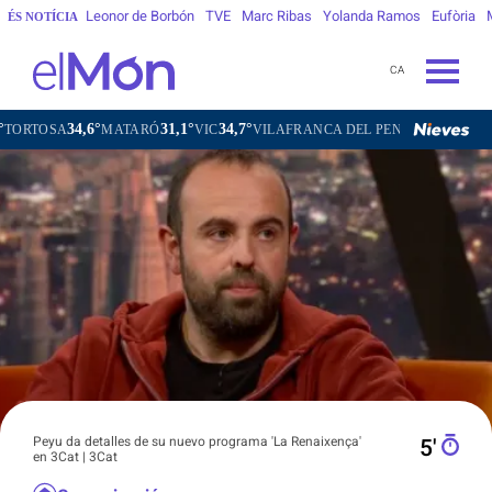
Leonor de Borbón
TVE
Marc Ribas
Yolanda Ramos
Eufòria
ÉS NOTÍCIA
CA
4,6°
31,1°
34,7°
31,3°
MATARÓ
VIC
VILAFRANCA DEL PENEDÈS
VILANOVA I L
Peyu da detalles de su nuevo programa 'La Renaixença'
5′
en 3Cat | 3Cat