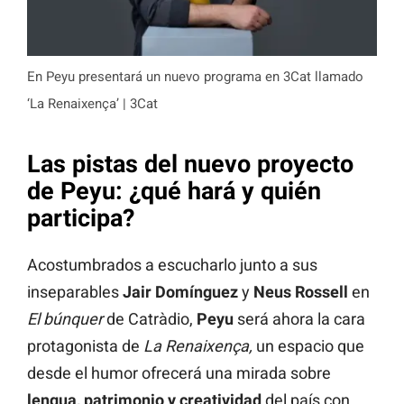
En Peyu presentará un nuevo programa en 3Cat llamado
‘La Renaixença’ | 3Cat
Las pistas del nuevo proyecto
de Peyu: ¿qué hará y quién
participa?
Acostumbrados a escucharlo junto a sus
inseparables
Jair Domínguez
y
Neus Rossell
en
El búnquer
de Catràdio,
Peyu
será ahora la cara
protagonista de
La Renaixença,
un espacio que
desde el humor ofrecerá una mirada sobre
lengua, patrimonio y creatividad
del país con