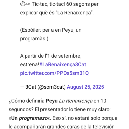
⏱👀 Tic-tac, tic-tac! 60 segons per
explicar què és “La Renaixença”.
(Espòiler: per a en Peyu, un
programàs.)
A partir de l’1 de setembre,
estrena!
#LaRenaixença3Cat
pic.twitter.com/PPOs5sm31Q
— 3Cat (@som3cat)
August 25, 2025
¿Cómo definiría
Peyu
La Renaixença
en 10
segundos? El presentador lo tiene muy claro:
«Un
programazo
«
. Eso sí, no estará solo porque
le acompañarán grandes caras de la televisión