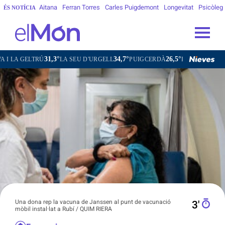
Aitana
Ferran Torres
Carles Puigdemont
Longevitat
Psicòleg
ÉS NOTÍCIA
31,3°
34,7°
26,5°
33,5°
ELTRÚ
LA SEU D'URGELL
PUIGCERDÀ
FIGUERES
GANDE
Una dona rep la vacuna de Janssen al punt de vacunació
3′
mòbil instal·lat a Rubí / QUIM RIERA