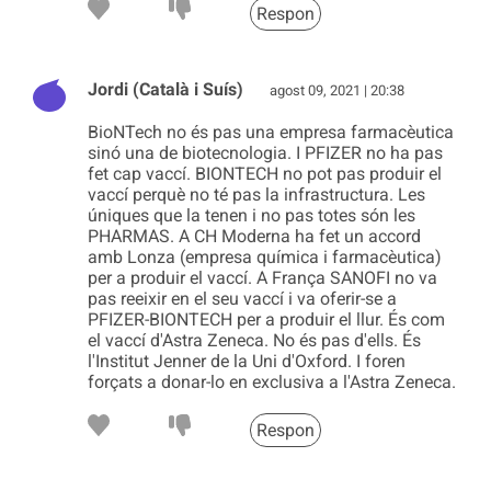
Respon
Jordi (Català i Suís)
agost 09, 2021 | 20:38
BioNTech no és pas una empresa farmacèutica
sinó una de biotecnologia. I PFIZER no ha pas
fet cap vaccí. BIONTECH no pot pas produir el
vaccí perquè no té pas la infrastructura. Les
úniques que la tenen i no pas totes són les
PHARMAS. A CH Moderna ha fet un accord
amb Lonza (empresa química i farmacèutica)
per a produir el vaccí. A França SANOFI no va
pas reeixir en el seu vaccí i va oferir-se a
PFIZER-BIONTECH per a produir el llur. És com
el vaccí d'Astra Zeneca. No és pas d'ells. És
l'Institut Jenner de la Uni d'Oxford. I foren
forçats a donar-lo en exclusiva a l'Astra Zeneca.
Respon