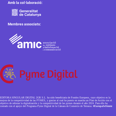
Amb la col·laboració:
Membres associats:
EDITORA SINGULAR DIGITAL 2GR S.L. ha sido beneficiaria de Fondos Europeos, cuyo objetivo es la
mejora de la competitividad de las PYMES, y gracias al cual ha puesto en marcha un Plan de Acción con el
objetivo de reforzar la digitalización y la competitividad de las pymes durante el año 2024. Para ello ha
contado con el apoyo del Programa Pyme Digital de la Cámara de Comercio de Terrassa.
#EuropaSeSiente