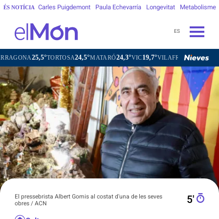
Carles Puigdemont
Paula Echevarría
Longevitat
Metabolisme
ÉS NOTÍCIA
ES
25,5°
24,5°
24,3°
19,7°
2
NA
TORTOSA
MATARÓ
VIC
VILAFRANCA DEL PENEDÈS
El pressebrista Albert Gomis al costat d'una de les seves
5′
obres / ACN