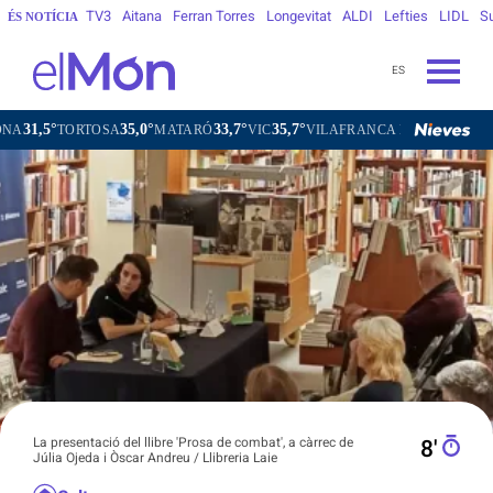
TV3
Aitana
Ferran Torres
Longevitat
ALDI
Lefties
LIDL
S
ÉS NOTÍCIA
ES
35,0°
33,7°
35,7°
33,7°
RTOSA
MATARÓ
VIC
VILAFRANCA DEL PENEDÈS
VILAN
La presentació del llibre 'Prosa de combat', a càrrec de
8′
Júlia Ojeda i Òscar Andreu / Llibreria Laie