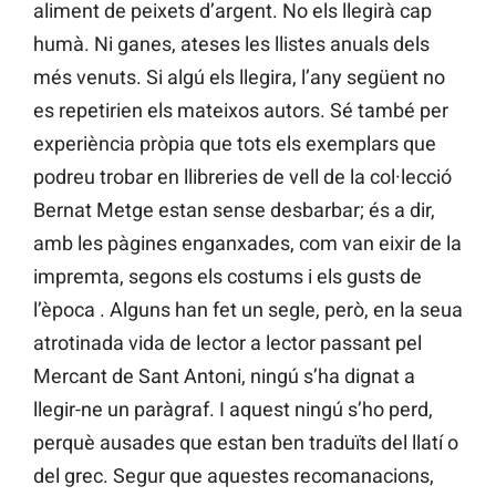
aliment de peixets d’argent. No els llegirà cap
humà. Ni ganes, ateses les llistes anuals dels
més venuts. Si algú els llegira, l’any següent no
es repetirien els mateixos autors. Sé també per
experiència pròpia que tots els exemplars que
podreu trobar en llibreries de vell de la col·lecció
Bernat Metge estan sense desbarbar; és a dir,
amb les pàgines enganxades, com van eixir de la
impremta, segons els costums i els gusts de
l’època . Alguns han fet un segle, però, en la seua
atrotinada vida de lector a lector passant pel
Mercant de Sant Antoni, ningú s’ha dignat a
llegir-ne un paràgraf. I aquest ningú s’ho perd,
perquè ausades que estan ben traduïts del llatí o
del grec. Segur que aquestes recomanacions,