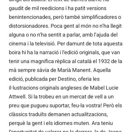
gaudit de mil reedicions i ha patit versions
benintencionades, però també simplificadores o
distorsionadores. Poca gent al món no n’ha llegit
alguna o no n’ha sentit a parlar, amb l’ajuda del
cinema i la televisió. Per damunt de tota aquesta
boira hi ha la narració i l’edició originals, que van
tenir una magnífica rèplica al català el 1932 de la
mà sempre sàvia de Marià Manent. Aquella
edició, publicada per Destino, oferia les
il·lustracions originals angleses de Mabel Lucie
Attwell. Si la trobeu en un mercat de vell a un
preu que pugueu suportar, feu-la vostra! Però els
clàssics traduïts demanen actualitzacions,
perquè la gent i els idiomes muten. Ara teniu
l’oportunitat de valorar-ne la darrera, la de Joana