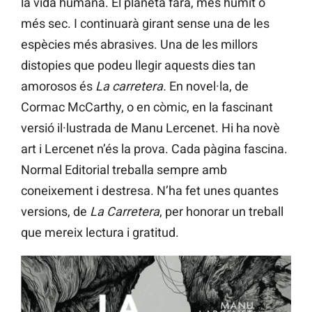
la vida humana. El planeta farà, més humit o
més sec. I continuarà girant sense una de les
espècies més abrasives. Una de les millors
distopies que podeu llegir aquests dies tan
amorosos és
La carretera.
En novel·la, de
Cormac McCarthy, o en còmic, en la fascinant
versió il·lustrada de Manu Lercenet. Hi ha novè
art i Lercenet n’és la prova. Cada pàgina fascina.
Normal Editorial treballa sempre amb
coneixement i destresa. N’ha fet unes quantes
versions, de
La Carretera
, per honorar un treball
que mereix lectura i gratitud.