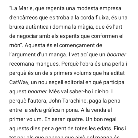
“La Marie, que regenta una modesta empresa
d’encàrrecs que es troba a la corda fluixa, és una
bruixa autèntica i domina la màgia, que és l’art
de negociar amb els esperits que conformen el
món”. Aquesta és el començament de
l’argument d’un manga. I vet ací que un
boomer
recomana mangues. Perquè l’obra és una perla i
perquè és un dels primers volums que ha editat
CatWay, un nou segell editorial en què participa
aquest
boomer.
Més val saber-ho i dir-ho. I
perquè l’autora, John Tarachine, paga la pena
entre la selva gràfica nipona. A la venda el
primer volum. En seran quatre. Un bon regal
aquests dies per a gent de totes les edats. Fins i
tot per als que pensen que això del manga és