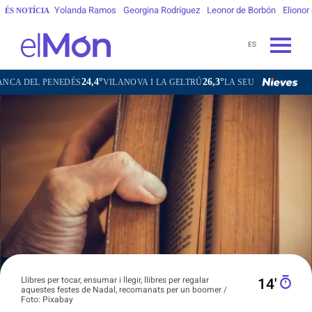
Yolanda Ramos
Georgina Rodríguez
Leonor de Borbón
Elionor
ÉS NOTÍCIA
ES
4,4°
26,3°
25,6°
19,4°
VILANOVA I LA GELTRÚ
LA SEU D'URGELL
PUIGCERDÀ
Llibres per tocar, ensumar i llegir, llibres per regalar
14′
aquestes festes de Nadal, recomanats per un boomer /
Foto: Pixabay