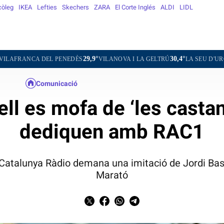
còleg
IKEA
Lefties
Skechers
ZARA
El Corte Inglés
ALDI
LIDL
29,9°
30,4°
21,0°
EL PENEDÈS
VILANOVA I LA GELTRÚ
LA SEU D'URGELL
PUIG
Comunicació
ell es mofa de ‘les casta
dediquen amb RAC1
 Catalunya Ràdio demana una imitació de Jordi Bast
Marató