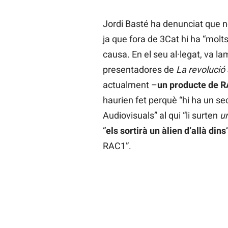
Jordi Basté ha denunciat que 
ja que fora de 3Cat hi ha “molt
causa. En el seu al·legat, va l
presentadores de
La revolució
actualment –
un producte de R
haurien fet perquè “hi ha un se
Audiovisuals” al qui “li surten
u
“
els sortirà un àlien d’allà dins
RAC1”.