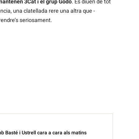
mantenen 3Cat i el grup Godó
. Es diuen de tot
cia, una clatellada rere una altra que -
rendre’s seriosament.
Basté i Ustrell cara a cara als matins