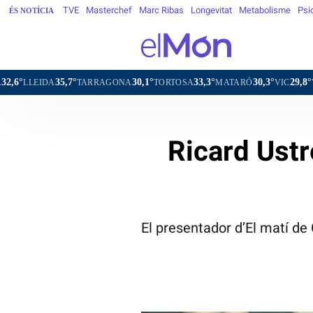
TVE
Masterchef
Marc Ribas
Longevitat
Metabolisme
Psi
ÉS NOTÍCIA
,7°
30,1°
33,3°
30,3°
29,8°
TARRAGONA
TORTOSA
MATARÓ
VIC
VILAFRANCA D
Ricard Ustr
El presentador d’El matí de