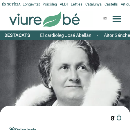
Longevitat
Psicòleg
ALDI
Lefties
Catalunya
Castells
Articu
ÉS NOTÍCIA
ES
DESTACATS
El cardiòleg José Abellán
Aitor Sánch
·
8′