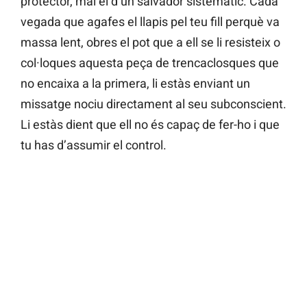
protector, mai el d’un salvador sistemàtic. Cada
vegada que agafes el llapis pel teu fill perquè va
massa lent, obres el pot que a ell se li resisteix o
col·loques aquesta peça de trencaclosques que
no encaixa a la primera, li estàs enviant un
missatge nociu directament al seu subconscient.
Li estàs dient que ell no és capaç de fer-ho i que
tu has d’assumir el control.