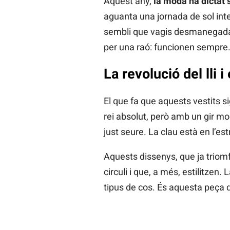
Aquest any,
la moda ha dictat 
aguanta una jornada de sol inte
sembli que vagis desmanegada.
per una raó: funcionen sempre
La revolució del lli i 
El que fa que aquests vestits sig
rei absolut, però amb un gir m
just seure. La clau està en l’est
Aquests dissenys, que ja triomf
circuli i que, a més, estilitzen
tipus de cos. És aquesta peça qu