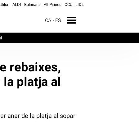
thlon
ALDI
Balnearis
Alt Pirineu
OCU
LIDL
CA
ES
l
e rebaixes,
la platja al
per anar de la platja al sopar