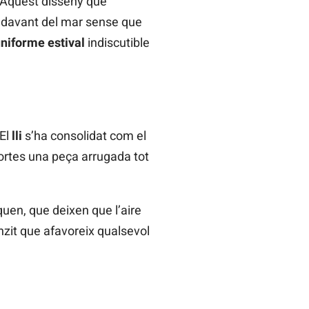
 Aquest disseny que
at davant del mar sense que
niforme estival
indiscutible
 El
lli
s’ha consolidat com el
ortes una peça arrugada tot
uen, que deixen que l’aire
unzit que afavoreix qualsevol