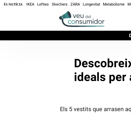
IKEA
Lefties
Skechers
ZARA
Longevitat
Metabolisme
M
ÉS NOTÍCIA
Descobreix
ideals per 
Els 5 vestits que arrasen aqu