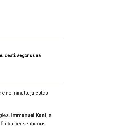
eu destí, segons una
 cinc minuts, ja estàs
gles.
Immanuel Kant
, el
finitiu per sentir-nos