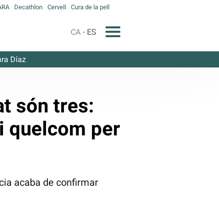
ARA
Decathlon
Cervell
Cura de la pell
CA
ES
ra Díaz
at són tres:
 i quelcom per
ència acaba de confirmar