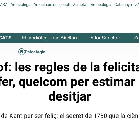
ASA
Arqueòlegs
Articulació del genoll
Ansietat
Arqueologia
Catalunya
Z
CATS
El cardiòleg José Abellán
Aitor Sánchez
Za
·
·
Psicologia
of: les regles de la felicit
er, quelcom per estimar
desitjar
 de Kant per ser feliç: el secret de 1780 que la ci