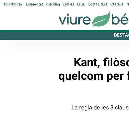
Longevitat
Psicòleg
Lefties
LIDL
Costa Brava
Castells
N
ÉS NOTÍCIA
DESTA
Kant, filòs
quelcom per f
La regla de les 3 claus