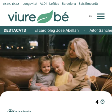
Longevitat
ALDI
Lefties
Barcelona
Baix Empordà
ÉS NOTÍCIA
ES
DESTACATS
El cardiòleg José Abellán
Aitor Sánch
·
4′