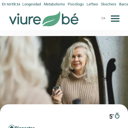
Longevidad
Metabolismo
Psicólogo
Lefties
Skechers
Barc
ÉS NOTÍCIA
CA
5′