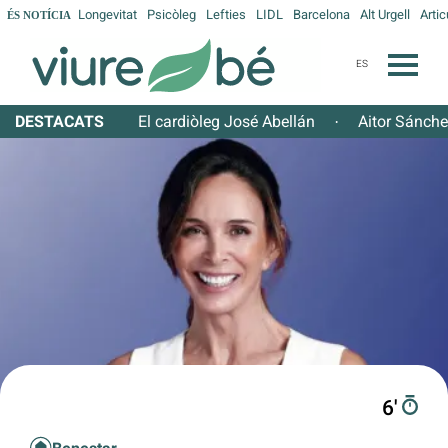
Longevitat
Psicòleg
Lefties
LIDL
Barcelona
Alt Urgell
Artic
ÉS NOTÍCIA
ES
DESTACATS
El cardiòleg José Abellán
Aitor Sánch
·
6′