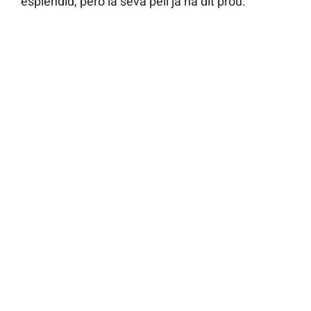
esplèndid, però la seva pell ja ha dit prou.