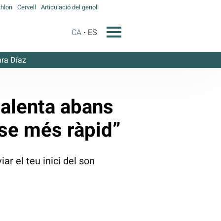
hlon
Cervell
Articulació del genoll
CA
ES
ra Díaz
calenta abans
-se més ràpid”
r el teu inici del son