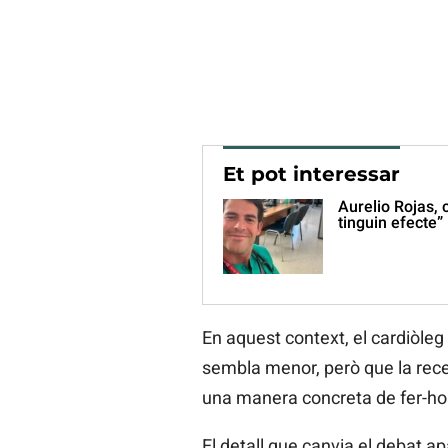
Et pot interessar
Aurelio Rojas, 
tinguin efecte”
En aquest context, el cardiòleg
sembla menor, però que la recerc
una manera concreta de fer-ho qu
El detall que canvia el debat ap