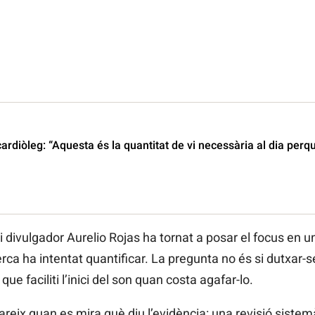
cardiòleg: “Aquesta és la quantitat de vi necessària al dia perq
 i divulgador Aurelio Rojas ha tornat a posar el focus en 
a ha intentat quantificar. La pregunta no és si dutxar-se 
e faciliti l’inici del son quan costa agafar-lo.
areix quan es mira què diu l’evidència: una revisió sistem