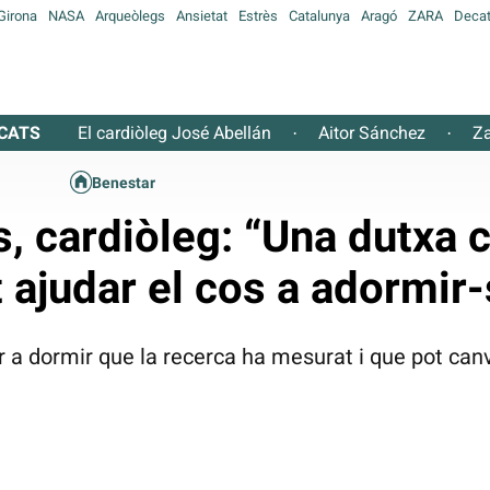
Girona
NASA
Arqueòlegs
Ansietat
Estrès
Catalunya
Aragó
ZARA
Decat
CATS
El cardiòleg José Abellán
Aitor Sánchez
Za
·
·
Benestar
s, cardiòleg: “Una dutxa 
 ajudar el cos a adormir
 a dormir que la recerca ha mesurat i que pot canvia