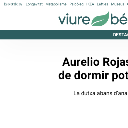
Longevitat
Metabolisme
Psicòleg
IKEA
Lefties
Museus
ÉS NOTÍCIA
DESTA
Aurelio Roja
de dormir pot
La dutxa abans d’anar