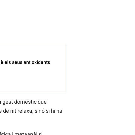
uè els seus antioxidants
un gest domèstic que
de nit relaxa, sinó si hi ha
àtica i metaanàlisi