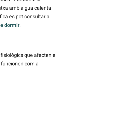
dutxa amb aigua calenta
fica es pot consultar a
de dormir
.
isiològics que afecten el
ts funcionen com a